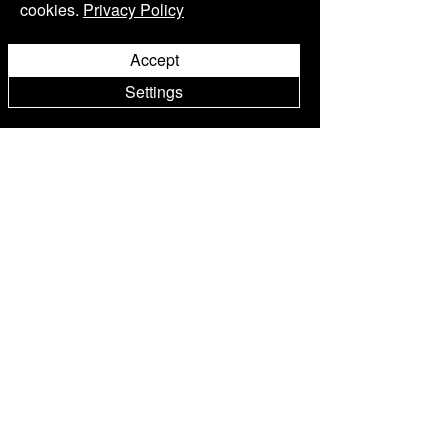
cookies.
Privacy Policy
Hotel
Zimmer & Suiten
Accept
Rox Suite
Settings
Deluxe Motovun Suite
Deluxe Plus Valley
Deluxe Plus Room
The Nest
Deluxe Room Valley
Deluxe Room
Kontakt
FAQ
Versand & Rücksendungen
Store-Richtlinie
Datenschutz-richtlinie
Abonnieren Sie unseren Newsletter