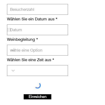
r
Wählen Sie ein Datum aus
*
e
q
u
i
r
Weinbegleitung
e
d
Wählen Sie eine Zeit aus
Einreichen