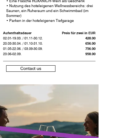
• Eine Flasche ROXANICH-Wein als Geschenk
• Nutzung des hoteleigenen Wellnessbereichs: drei
Saunen, ein Ruheraum und ein Schwimmbad (im
Sommer)
• Parken in der hoteleigenen Tiefgarage
Aufenthaltsdauer
Preis für zwei in EUR
02.01-19.03
. /
01.11-30.12
.
428.00
20.03-30.04
. /
01.10-31.10
.
656.00
01.05-22.06
. /
03.09-30.09
.
756.00
23.06-02.09
.
958.00
Contact us