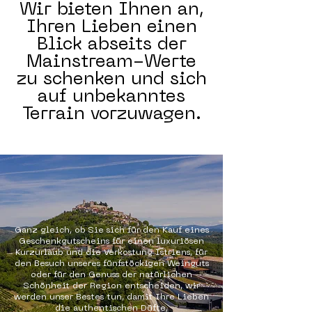
Wir bieten Ihnen an,
Ihren Lieben einen
Blick abseits der
Mainstream-Werte
zu schenken und sich
auf unbekanntes
Terrain vorzuwagen.
Ganz gleich, ob Sie sich für den Kauf eines
Geschenkgutscheins für einen luxuriösen
Kurzurlaub und die Verkostung Istriens, für
den Besuch unseres fünfstöckigen Weinguts
oder für den Genuss der natürlichen
Schönheit der Region entscheiden, wir
werden unser Bestes tun, damit Ihre Lieben
die authentischen Düfte,