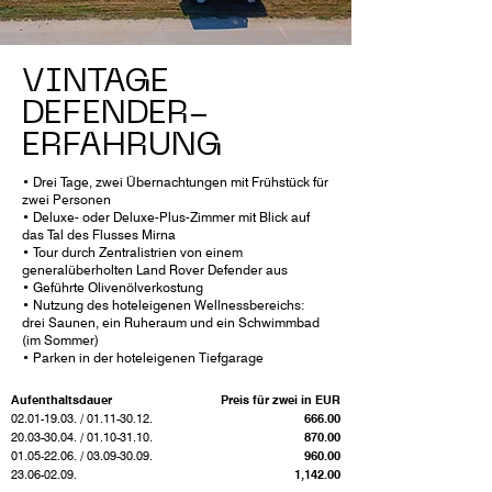
VINTAGE
DEFENDER-
ERFAHRUNG
• Drei Tage, zwei Übernachtungen mit Frühstück für
zwei Personen
• Deluxe- oder Deluxe-Plus-Zimmer mit Blick auf
das Tal des Flusses Mirna
• Tour durch Zentralistrien von einem
generalüberholten Land Rover Defender aus
• Geführte Olivenölverkostung
• Nutzung des hoteleigenen Wellnessbereichs:
drei Saunen, ein Ruheraum und ein Schwimmbad
(im Sommer)
• Parken in der hoteleigenen Tiefgarage
Aufenthaltsdauer
Preis für zwei in EUR
02.01-19.03
. /
01.11-30.12
.
666.00
20.03-30.04
. /
01.10-31.10
.
870.00
01.05-22.06
. /
03.09-30.09
.
960.00
23.06-02.09
.
1,142.00