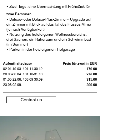
• Zwei Tage, eine Übernachtung mit Frühstück für
zwei Personen
• Deluxe- oder Deluxe-Plus-Zimmer
• Upgrade auf
ein Zimmer mit Blick auf das Tal des Flusses Mirna
(je nach Verfügbarkeit)
• Nutzung des hoteleigenen Well
nessbereichs:
drei Saunen, ein Ruheraum und ein Schwimmbad
(im Sommer)
• Parken in der hoteleigenen Tiefgarage
Aufenthaltsdauer
Preis für zwei in EUR
02.01-19.03
. /
01.11-30.12
.
179.00
20.03-30.04
. /
01.10-31.10
.
273.00
01.05-22.06
. /
03.09-30.09
.
315.00
23.06-02.09
.
399.00
Contact us