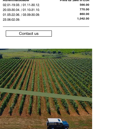
Aufenthaltsdauer
Preis für zwei in EUR
02.01-19.03
. /
01.11-30.12
.
566.00
770.00
20.03-30.04
. /
01.10-31.10
.
860.00
01.05-22.06
. /
03.09-30.09
.
1,042.00
23.06-02.09
.
Contact us