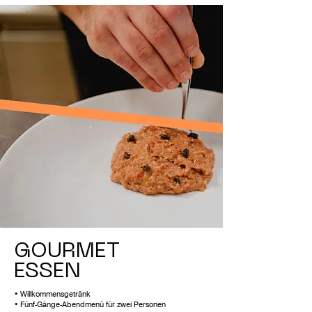
GOURMET
ESSEN
• Willkommensgetränk
• Fünf-Gänge-Abendmenü für zwei Personen