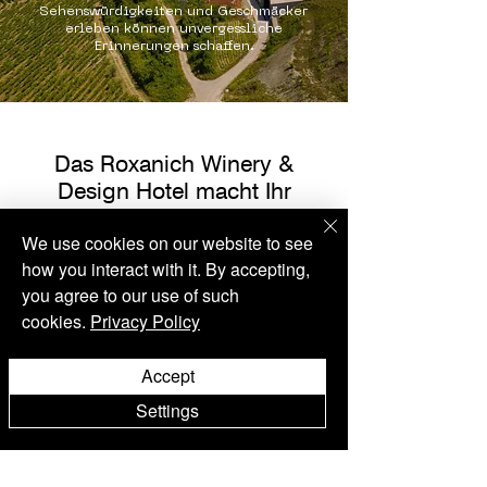
Sehenswürdigkeiten und Geschmäcker
erleben können unvergessliche
Erinnerungen schaffen.
Das Roxanich Winery &
Design Hotel macht Ihr
Geschenk zu etwas
We use cookies on our website to see
Besonderem.
how you interact with it. By accepting,
Kontaktieren Sie uns für
you agree to our use of such
Geschenkgutscheine.
cookies.
Privacy Policy
Name
Accept
Settings
Email