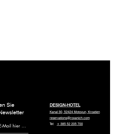
en Sie
DESIGN-HOTEL
Newsletter
Kanal 30, 52424 Motovun, Kroatien
reservations@roxanich.com
Tel:
+ 385 52 205 700