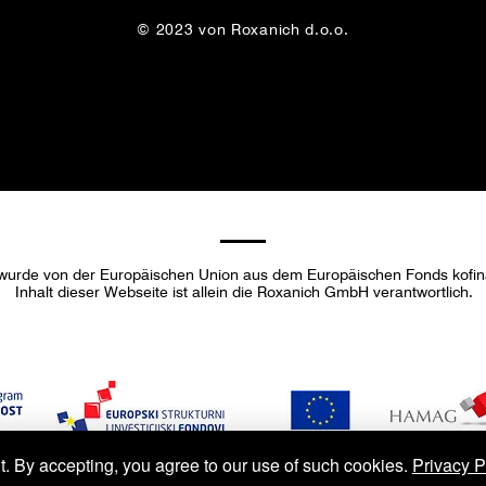
© 2023 von Roxanich d.o.o.
 wurde von der Europäischen Union aus dem Europäischen Fonds kofina
Inhalt dieser Webseite ist allein die Roxanich GmbH verantwortlich.
t. By accepting, you agree to our use of such cookies.
Privacy P