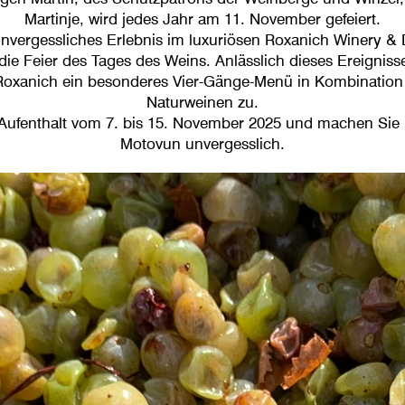
Martinje, wird jedes Jahr am 11. November gefeiert.
unvergessliches Erlebnis im luxuriösen Roxanich Winery &
die Feier des Tages des Weins. Anlässlich dieses Ereignisse
Roxanich ein besonderes Vier-Gänge-Menü in Kombination
Naturweinen zu.
Aufenthalt vom 7. bis 15. November 2025 und machen Sie I
Motovun unvergesslich.