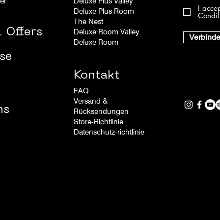
er
Deluxe Plus Valley
I acce
Deluxe Plus Room
Condit
The Nest
 Offers
Deluxe Room Valley
Verbind
Deluxe Room
se
Kontakt
FAQ
Versand &
ns
Rücksendungen
Store-Richtlinie
Datenschutz-richtlinie