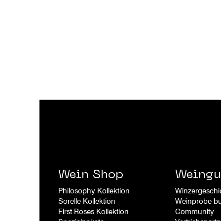
Wein
Shop
Weingu
Philosophy Kollektion
Winzergeschi
Sorelle
Kollek
tion
Weinprobe b
First Roses Kollek
tion
Community