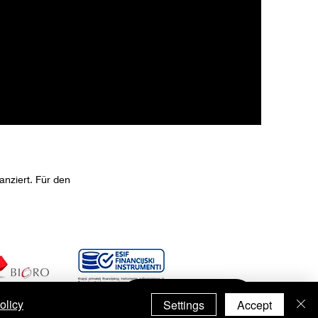
nziert. Für den
olicy
Settings
Accept