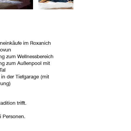
ineinkäufe im Roxanich
tovun
ng zum Wellnessbereich
ng zum Außenpool mit
Tal
in der Tiefgarage (mit
rung)
ition trifft.
i Personen.