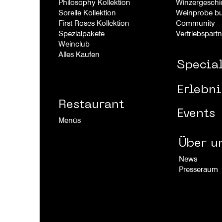
Philosophy Kollektion
Winzergeschi
Sorelle
Kollek
tion
Weinprobe b
First Roses Kollek
tion
Community
Spezialpakete
Vertriebspartn
Weinclub
Alles Kaufen
Special
Erlebni
Restaurant
Events
Menüs
Über u
News
Presseraum