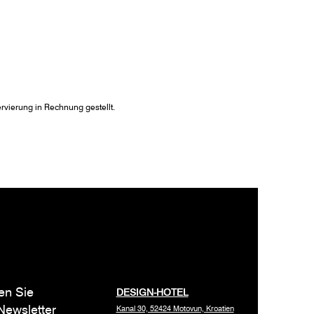
rvierung in Rechnung gestellt.
en Sie
DESIGN-HOTEL
Newsletter
Kanal 30, 52424 Motovun, Kroatien