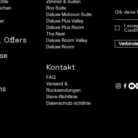
chte
Zimmer & Suiten
uchen
Rox Suite
Deluxe Motovun Suite
er
Deluxe Plus Valley
I acce
Deluxe Plus Room
Condit
The Nest
 Offers
Deluxe Room Valley
Verbind
Deluxe Room
se
Kontakt
FAQ
Versand &
ns
Rücksendungen
Store-Richtlinie
Datenschutz-richtlinie