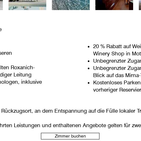
e
20 % Rabatt auf We
seren
Winery Shop in Mo
Unbegrenzter Zuga
lten Roxanich-
Unbegrenzter Zuga
diger Leitung
Blick auf das Mirna-
ologen, inklusive
Kostenloses Parken 
vorheriger Reservie
er Rückzugsort, an dem Entspannung auf die Fülle lokaler Trad
ührten Leistungen und enthaltenen Angebote gelten für zwe
Zimmer buchen