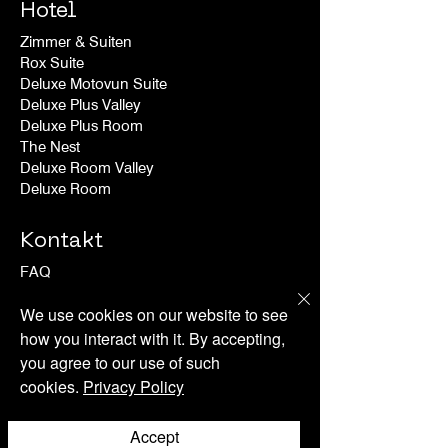
Hotel
Zimmer & Suiten
Rox Suite
Deluxe Motovun Suite
Deluxe Plus Valley
Deluxe Plus Room
The Nest
Deluxe Room Valley
Deluxe Room
Kontakt
FAQ
Versand & Rücksendungen
We use cookies on our website to see
Store-Richtlinie
Datenschutz-richtlinie
how you interact with it. By accepting,
you agree to our use of such
cookies.
Privacy Policy
Abonnieren Sie unseren Newsletter
Accept