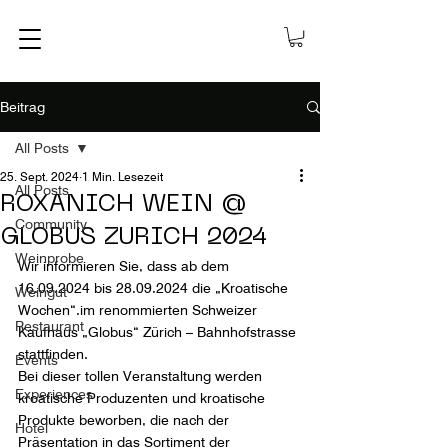
Beitrag
All Posts
25. Sept. 2024
1 Min. Lesezeit
All Posts
ROXANICH WEIN @
Community
GLOBUS ZURICH 2024
Weinprobe
Wir informieren Sie, dass ab dem 
16.09.2024 bis 28.09.2024 die „Kroatische 
Weingut
Wochen“.im renommierten Schweizer 
Restaurant
Kaufhaus „Globus“ Zürich – Bahnhofstrasse 
stattfinden.
Events
Bei dieser tollen Veranstaltung werden 
Experiences
kroatische Produzenten und kroatische 
Produkte beworben, die nach der 
Hotel
Präsentation in das Sortiment der 