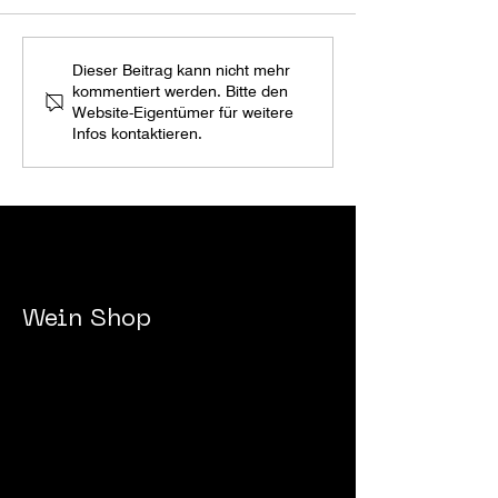
XMAS ROX BOX 2023
ROXANICH IN
Dieser Beitrag kann nicht mehr
MAGAZINE
kommentiert werden. Bitte den
Website-Eigentümer für weitere
Infos kontaktieren.
Wein
Shop