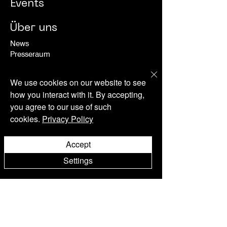
Events
Über uns
News
Presseraum
Hotel
We use cookies on our website to see
how you interact with it. By accepting,
Zimmer & Suiten
you agree to our use of such
Rox Suite
Deluxe Motovun Suite
cookies.
Privacy Policy
Deluxe Plus Valley
Deluxe Plus Room
Accept
The Nest
Deluxe Room Valley
Settings
Deluxe Room
Kontakt
FAQ
Versand & Rücksendungen