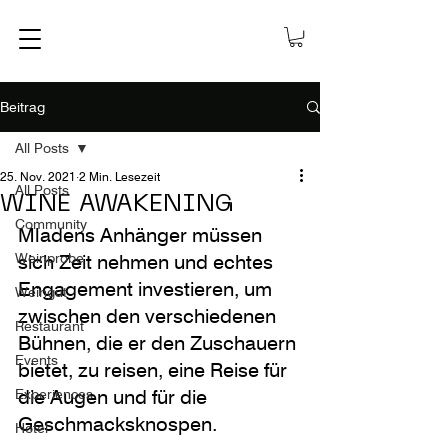
Beitrag
All Posts
25. Nov. 2021
2 Min. Lesezeit
All Posts
WINE AWAKENING
Community
Mladens Anhänger müssen 
Weinprobe
sich Zeit nehmen und echtes 
Engagement investieren, um 
Weingut
zwischen den verschiedenen 
Restaurant
Bühnen, die er den Zuschauern 
Events
bietet, zu reisen, eine Reise für 
die Augen und für die 
Experiences
Geschmacksknospen.
Hotel